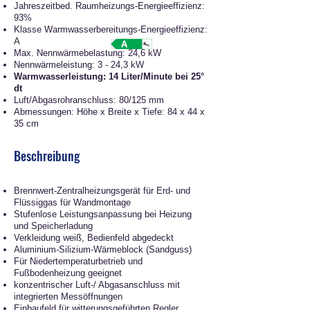
Jahreszeitbed. Raumheizungs-Energieeffizienz:
93
%
Klasse Warmwasserbereitungs-Energieeffizienz:
A
Max. Nennwärmebelastung: 24,6 kW
Nennwärmeleistung: 3 - 24,3 kW
Warmwasserleistung: 14 Liter/Minute bei 25°
dt
Luft/Abgasrohranschluss: 80/125 mm
Abmessungen: Höhe x Breite x Tiefe: 84 x 44 x
35 cm
Beschreibung
Brennwert-Zentralheizungsgerät für Erd- und
Flüssiggas für Wandmontage
Stufenlose Leistungsanpassung bei Heizung
und Speicherladung
Verkleidung weiß, Bedienfeld abgedeckt
Aluminium-Silizium-Wärmeblock (Sandguss)
Für Niedertemperaturbetrieb und
Fußbodenheizung geeignet
konzentrischer Luft-/ Abgasanschluss mit
integrierten Messöffnungen
Einbaufeld für witterungsgeführten Regler