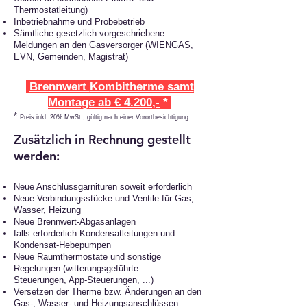
Thermostatleitung)
Inbetriebnahme und Probebetrieb
Sämtliche gesetzlich vorgeschriebene
Meldungen an den Gasversorger (WIENGAS,
EVN, Gemeinden, Magistrat)
Brennwert
Kombith
erme samt
Montage ab € 4.200
,-
*
*
Preis inkl. 20% MwSt., gültig nach einer Vorortbesichtigung.
Zusätzlich in Rechnung gestellt
werden:
Neue Anschlussgarnituren soweit erforderlich
Neue Verbindungsstücke und Ventile für Gas,
Wasser, Heizung
Neue Brennwert-Abgasanlagen
falls erforderlich Kondensatleitungen und
Kondensat-Hebepumpen
Neue Raumthermostate und sonstige
Regelungen (witterungsgeführte
Steuerungen, App-Steuerungen, ...)
Versetzen der Therme bzw. Änderungen an den
Gas-, Wasser- und Heizungsanschlüssen