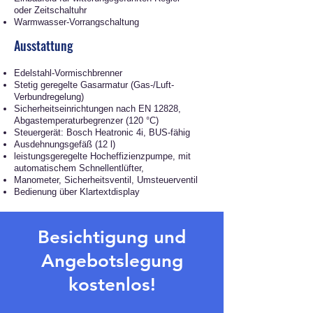
oder
Zeitschaltuhr
Warmwasser-Vorrangschaltun
g
Ausstattung
Edelstahl-Vormischbrenner
Stetig geregelte Gasarmatur (Gas-/Luft-
Verbundregelung)
Sicherheitseinrichtungen nach EN 12828,
Abgastemperaturbegrenzer (120 °C)
Steuergerät: Bosch Heat
ronic 4i, BUS-fähig
Ausdehnungsgefäß (12 l)
leistungsgeregelte Hocheffizienzpumpe, mit
automatischem Schnellentlüfter,
Manometer, Sicherheitsventil, Umsteuerventil
Bedienung über Klartextdisplay
Besichtigung und
Angebotslegung
kostenlos!