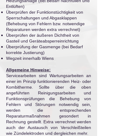
Heizungsanlage (bei Bedarf Nachfüllen und
Entlüften)
Überprüfen der Funktionstüchtigkeit von
Sperrschaltungen und Abgasklappen
(Behebung von Fehlern bzw. notwendige
Reparaturen werden extra verrechnet)
Überprüfen der äußeren Dichtheit von
Gasteil und Geräteabsperreinrichtung
Überprüfung der Gasmenge (bei Bedarf
korrekte Justierung)
Wegzeit innerhalb Wiens
Allgemeine Hinweise:
Servicearbeiten sind Wartungsarbeiten an
einer im Prinzip funktionierenden Heiz- oder
Kombitherme.
Sollte über die oben
angeführten Reinigungsarbeiten und
Funktionsprüfungen die Behebung von
Fehlern und
Störungen notwendig sein,
werden die entsprechenden
Reparaturmaßnahmen
gesondert in
Rechnung gestellt
.
Extra verrechnet werden
auch der Austausch von Versc
hleißteilen
wie Zü
ndelektroden und dergleichen mehr.