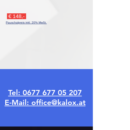
€ 14
8,-
Pauschalpreis inkl. 20% MwSt.
Tel: 0677 677 05 207
E-Mail: office@kalox.at